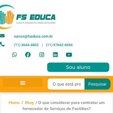
cursos@fseduca.com.br
(11) 3644-4802ﾠ|ﾠ(11) 97642-6694
Sou aluno
Pesquisar
Para Empresas
Home
/
Blog
/
O que considerar para contratar um
fornecedor de Serviços de Facilities?