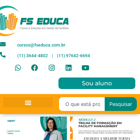
cursos@fseduca.com.br
(11) 3644-4802ﾠ|ﾠ(11) 97642-6694
Sou aluno
Pesquisar
Para Empresas