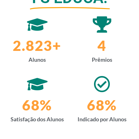
3.534
+
6
Alunos
Prêmios
87
%
87
%
Satisfação dos Alunos
Indicado por Alunos