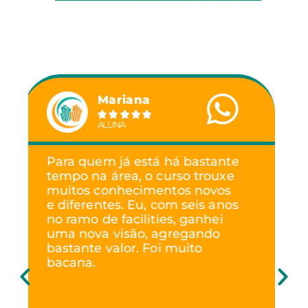
Alexandre





ALUNO
Estou começando agora nesse
ramo, e o curso chegou no
momento exato. Estou
passando por mudanças de
fornecedores de refrigeração e
limpeza e já comecei a aplicar
o que aprendi, como a revisão
de contratos. Também estou
tocando uma obra pequena,
mas desafiadora, e aplicando
bastante conteúdo. Ensinar