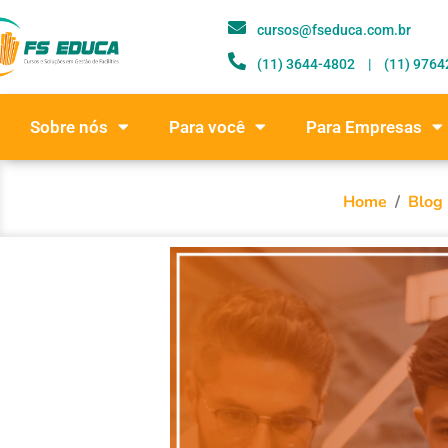
cursos@fseduca.com.br
(11) 3644-4802ﾠ|ﾠ(11) 9764
Sobre nós
Para você
Para Empresas
Home
/
Blog