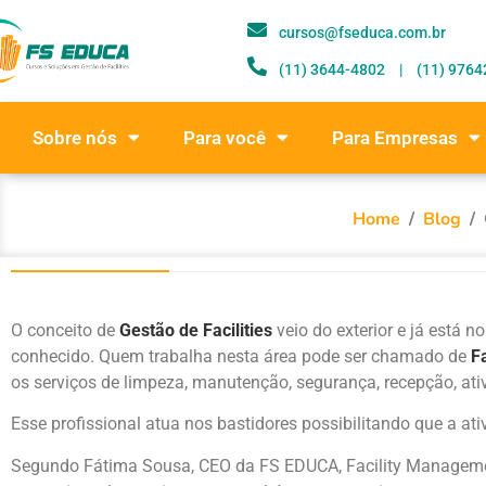
cursos@fseduca.com.br
(11) 3644-4802ﾠ|ﾠ(11) 9764
Sobre nós
Para você
Para Empresas
Home
/
Blog
/
O conceito de
Gestão de Facilities
veio do exterior e já está 
conhecido. Quem trabalha nesta área pode ser chamado de
F
os serviços de limpeza, manutenção, segurança, recepção, ati
Esse profissional atua nos bastidores possibilitando que a a
Segundo Fátima Sousa, CEO da FS EDUCA, Facility Manage