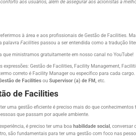
conforto aos usuários, além de assegurar aos acionistas a melhor
eferirmos à área e aos profissionais de Gestão de Facilities. 
 a palavra
Facilities
passou a ser entendida como a tradução liter
la que ministramos gratuitamente em nosso canal no YouTube!
s expressões: Gestão de Facilities, Facility Management, Faci
o termo correto é Facility Manager ou específico para cada carg
Gestão de Facilities
ou
Supervisor (a) de FM,
etc.
ão de Facilities
er uma gestão eficiente é preciso mais do que conhecimentos t
 pessoas que passam por aquele ambiente.
experiência, é preciso ter uma boa
habilidade social
, conversar 
tro, são fundamentais para ter uma gestão com foco nas pesso