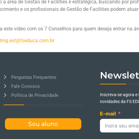
 área de Gestão de Facilities é estratégica, buscando por prof
scimento e os profissionais de Gestão de Facilities podem atuar
ta este vídeo com os 7 Conselhos para quem deseja entrar na áre
ting.ext@fseduca.com.br
Newslet
Perguntas Frequentes
Fale Conosco
Inscreva-se agora e 
Política de Privacidade
novidades da FS ED
E-mail
Sou aluno