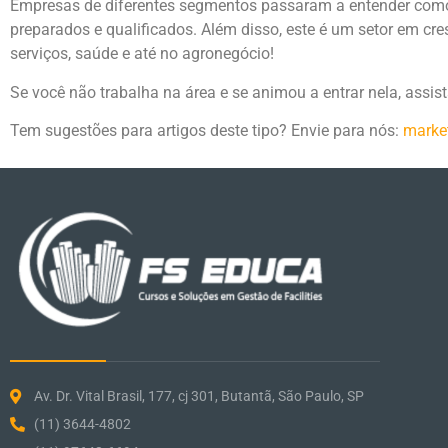
Empresas de diferentes segmentos passaram a entender como a
preparados e qualificados. Além disso, este é um setor em cre
serviços, saúde e até no agronegócio!
Se você não trabalha na área e se animou a entrar nela, assis
Tem sugestões para artigos deste tipo? Envie para nós:
marke
Av. Dr. Vital Brasil, 177, cj 301, Butantã, São Paulo, SP
(11) 3644-4802