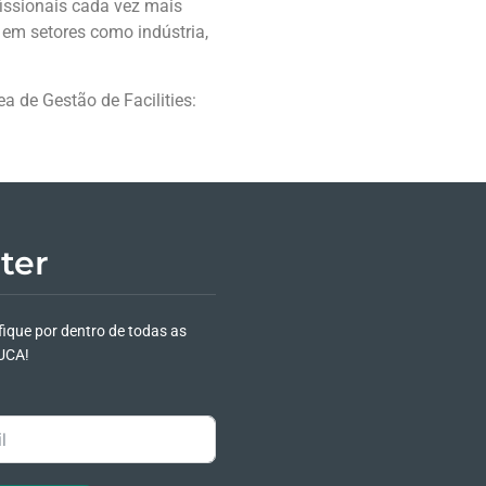
issionais cada vez mais
 em setores como indústria,
a de Gestão de Facilities:
ter
fique por dentro de todas as
UCA!